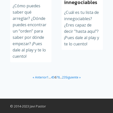
innegociables
¿Cómo puedes
saber qué
¿Cuál es tu lista de
arreglar? ¿Dónde
innegociables?
puedes encontrar
¿Eres capaz de
un “orden” para
decir "hasta aquí"?
saber por dónde
¡Pues dale al play y
empezar? ¡Pues
te lo cuento!
dale al play y te lo
cuento!
« Anterior
1
…
4
5
6
7
8
…
23
Siguiente »
© 2014-2023 Javi Pastor