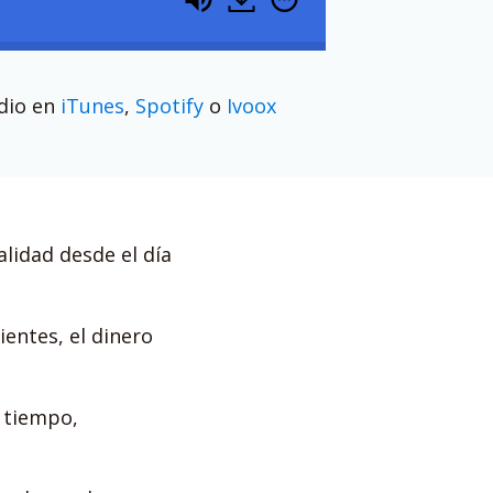
odio en
iTunes
,
Spotify
o
Ivoox
lidad desde el día
entes, el dinero
 tiempo,