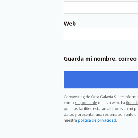
Web
Guarda mi nombre, correo 
Copywriting de Otra Galaxia S.L. te infor
como
responsable
de esta web. La
finalid
que nos facilites estarán alojados en mi p
datos y presentar una reclamación ante un
nuestra
política de privacidad
.