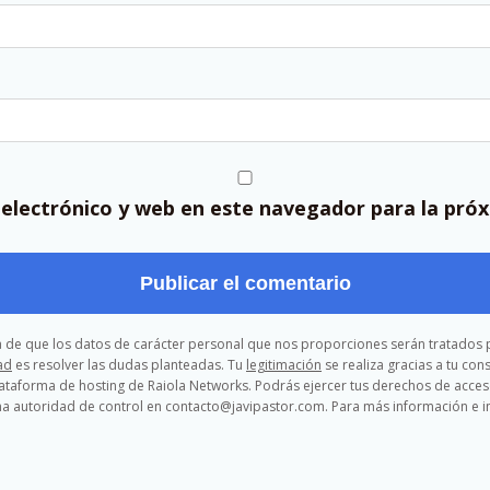
electrónico y web en este navegador para la pró
ma de que los datos de carácter personal que nos proporciones serán tratados p
ad
es resolver las dudas planteadas. Tu
legitimación
se realiza gracias a tu co
lataforma de hosting de Raiola Networks. Podrás ejercer tus derechos de acceso, 
a autoridad de control en contacto@javipastor.com. Para más información e in