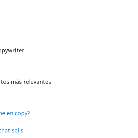
opywriter.
ntos más relevantes
me en copy?
hat sells