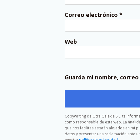
Correo electrónico
*
Web
Guarda mi nombre, correo 
Copywriting de Otra Galaxia S.L. te infor
como
responsable
de esta web. La
finalid
que nos facilites estarán alojados en mi p
datos y presentar una reclamación ante un
nuestra
política de privacidad
.