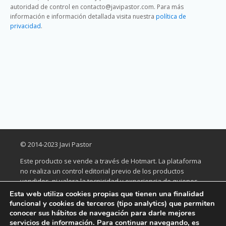
autoridad de control en contacto@javipastor.com. Para más
información e información detallada visita nuestra
política de
privacidad
.
© 2014-2023 Javi Pastor
Este producto se vende a través de Hotmart. La plataforma
no realiza un control editorial previo de los productos
vendidos, ni valora la tecnicidad y experiencia de quienes
los elaboran. La existencia de un producto y su adquisición,
Esta web utiliza cookies propias que tienen una finalidad
a través de la plataforma, no puede ser considerada como
funcional y cookies de terceros (tipo analytics) que permiten
garantía de calidad de contenido y resultado, en ningún
conocer sus hábitos de navegación para darle mejores
caso. Al comprarlo, el comprador declara que conoce esta
servicios de información. Para continuar navegando, es