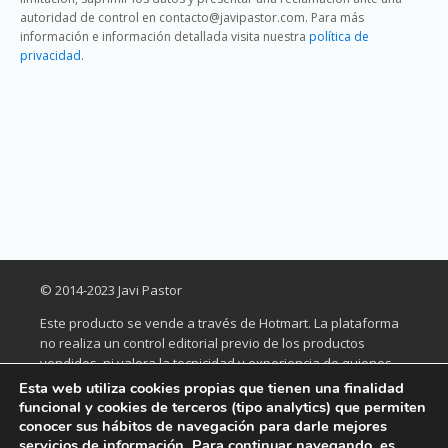
autoridad de control en contacto@javipastor.com. Para más
información e información detallada visita nuestra
política de
privacidad
.
© 2014-2023 Javi Pastor
Este producto se vende a través de Hotmart. La plataforma
no realiza un control editorial previo de los productos
vendidos, ni valora la tecnicidad y experiencia de quienes
los elaboran. La existencia de un producto y su adquisición,
Esta web utiliza cookies propias que tienen una finalidad
a través de la plataforma, no puede ser considerada como
funcional y cookies de terceros (tipo analytics) que permiten
garantía de calidad de contenido y resultado, en ningún
conocer sus hábitos de navegación para darle mejores
caso. Al comprarlo, el comprador declara que conoce esta
servicios de información. Para continuar navegando, es