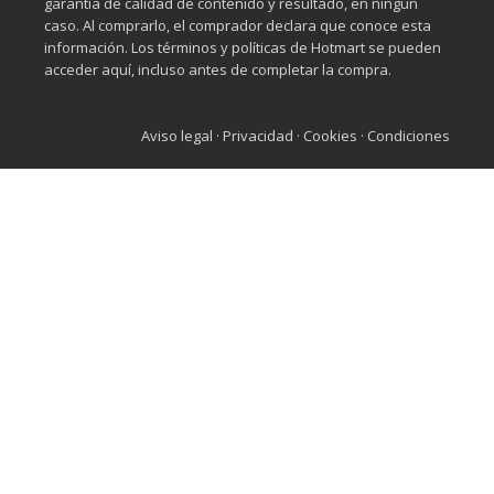
garantía de calidad de contenido y resultado, en ningún
caso. Al comprarlo, el comprador declara que conoce esta
información. Los términos y políticas de Hotmart se pueden
acceder aquí, incluso antes de completar la compra.
Aviso legal
·
Privacidad
·
Cookies
·
Condiciones