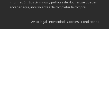
información. Los términos y políticas de Hotmart se pueden
acceder aquí, incluso antes de completar la compra.
Aviso legal
·
Privacidad
·
Cookies
·
Condiciones