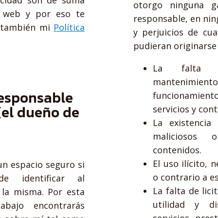
acidad son de suma
otorgo ninguna g
a web y por eso te
responsable, en nin
 también mi
Política
y perjuicios de cua
pudieran originarse
La falta de
mantenimi
responsable
funcionamient
(el dueño de
servicios y con
)
La existencia
maliciosos 
contenidos.
El uso ilícito, 
n espacio seguro si
o contrario a es
 identificar al
La falta de lici
 la misma. Por esta
utilidad y di
abajo encontrarás