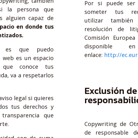
opywriting, también
Por si puede ser 
si la persona que
someter tus rec
s alguien capaz de
utilizar tambié
pacio en donde tus
resolución de liti
tizados.
Comisión Europea
disponible e
a es que puedo
enlace:
http://ec.e
a web es un espacio
, que conoce tus
uda, va a respetarlos
Exclusión de
responsabil
viso legal si quieres
dos tus derechos y
transparencia que
rte.
Copywriting de Otr
de responsable de