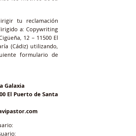
rigir tu reclamación
irigido a: Copywriting
Cigüeña, 12 – 11500 El
ía (Cádiz) utilizando,
guiente formulario de
a Galaxia
00 El Puerto de Santa
avipastor.com
ario:
suario: