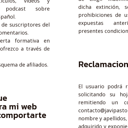
tículos, vídeos y
dicha extinción, s
 podcast sobre
prohibiciones de u
spañol.
expuestas ante
a de suscriptores del
presentes condicion
omentarios.
ferta formativa en
ofrezco a través de
Reclamacio
squema de afiliados.
El usuario podrá r
solicitando su ho
ue
remitiendo un co
ra mi web
contacto@javipast
comportarte
nombre y apellidos, 
adquirido y exponie