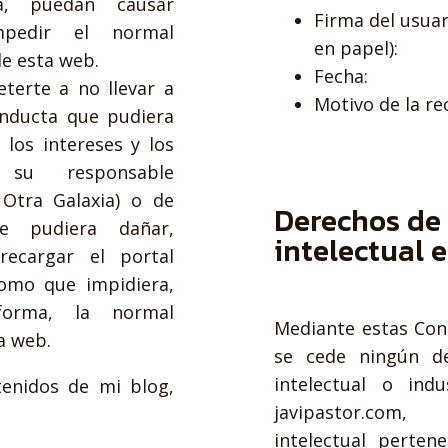
ma, puedan causar
Firma del usuar
mpedir el normal
en papel):
e esta web.
Fecha:
erte a no llevar a
Motivo de la re
nducta que pudiera
 los intereses y los
su responsable
 Otra Galaxia) o de
Derechos de
e pudiera dañar,
intelectual e
brecargar el portal
como que impidiera,
forma, la normal
Mediante estas Con
ta web.
se cede ningún d
intelectual o ind
tenidos de mi blog,
javipastor.com
intelectual perten