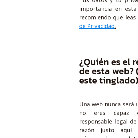
Tus datos y tu priv
importancia en est
recomiendo que leas
de Privacidad
.
¿Quién es el 
de esta web? 
este tinglado
Una web nunca será u
no eres capaz de
responsable legal de
razón justo aquí 