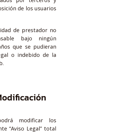
tados por terceros y
sición de los usuarios
alidad de prestador no
sable bajo ningún
años que se pudieran
egal o indebido de la
b.
odificación
odrá modificar los
te “Aviso Legal” total