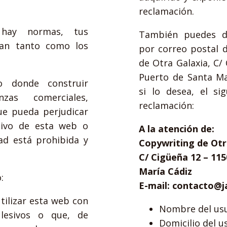
reclamación.
 hay normas, tus
También puedes di
an tanto como los
por correo postal d
de Otra Galaxia, C/ 
Puerto de Santa Mar
o donde construir
si lo desea, el si
nzas comerciales,
reclamación:
que pueda perjudicar
tivo de esta web o
A la atención de:
ad está prohibida y
Copywriting de Otr
C/ Cigüeña 12 – 115
María Cádiz
:
E-mail: contacto@j
tilizar esta web con
Nombre del usu
o lesivos o que, de
Domicilio del u