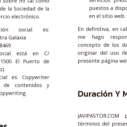
servicios pres
a sobre mí tal como
puestos a dispo
 de la Sociedad de la
en el sitio web.
rcio electrónico.
En definitiva, en c
ión social es:
me hago respon
tra Galaxia
concepto de los d
48469
originar del uso il
social está en C/
presente página we
11500 El Puerto de
z).
cial es: Copywriter
o de contenidos y
Duración Y M
opywriting.
JAVIPASTOR.COM p
las
términos del presen