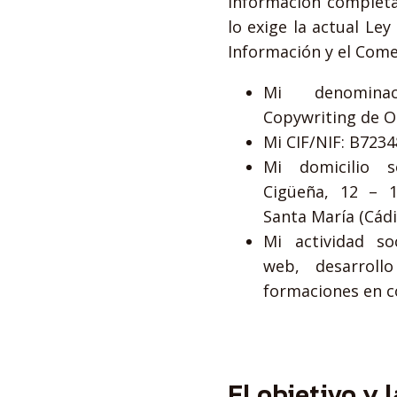
información complet
lo exige la actual Ley
Información y el Come
Mi denominac
Copywriting de O
Mi CIF/NIF: B723
Mi domicilio 
Cigüeña, 12 – 
Santa María (Cádi
Mi actividad so
web, desarroll
formaciones en c
El objetivo y 