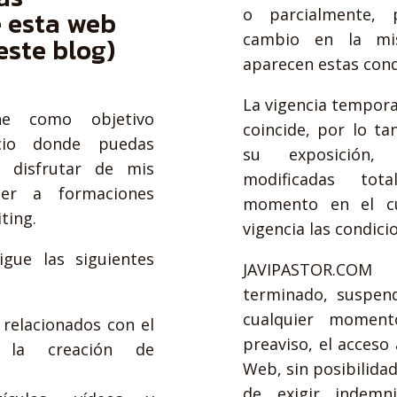
e esta web
o parcialmente, p
cambio en la m
este blog)
aparecen estas cond
La vigencia tempora
e como objetivo
coincide, por lo ta
cio donde puedas
su exposición
, disfrutar de mis
modificadas tot
der a formaciones
momento en el cu
ting.
vigencia las condici
igue las siguientes
JAVIPASTOR.CO
terminado, suspend
cualquier moment
 relacionados con el
preaviso, el acceso 
 la creación de
Web, sin posibilidad
de exigir indemni