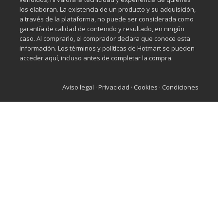
los elaboran. La existencia de un producto y su adquisición,
a través de la plataforma, no puede ser considerada como
garantía de calidad de contenido y resultado, en ningún
caso. Al comprarlo, el comprador declara que conoce esta
información. Los términos y políticas de Hotmart se pueden
acceder aquí, incluso antes de completar la compra.
Aviso legal
·
Privacidad
·
Cookies
·
Condiciones