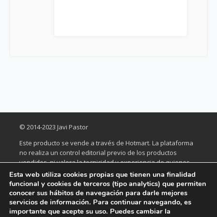
© 2014-2023 Javi Pastor
Este producto se vende a través de Hotmart. La plataforma
no realiza un control editorial previo de los productos
vendidos, ni valora la tecnicidad y experiencia de quienes
los elaboran. La existencia de un producto y su adquisición,
Esta web utiliza cookies propias que tienen una finalidad
a través de la plataforma, no puede ser considerada como
funcional y cookies de terceros (tipo analytics) que permiten
garantía de calidad de contenido y resultado, en ningún
conocer sus hábitos de navegación para darle mejores
caso. Al comprarlo, el comprador declara que conoce esta
servicios de información. Para continuar navegando, es
importante que acepte su uso. Puedes cambiar la
información. Los términos y políticas de Hotmart se pueden