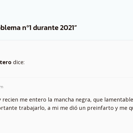
blema nº1 durante 2021”
etero
dice:
pm
o y recien me entero la mancha negra, que lamentabl
rtante trabajarlo, a mi me dió un preinfarto y me q