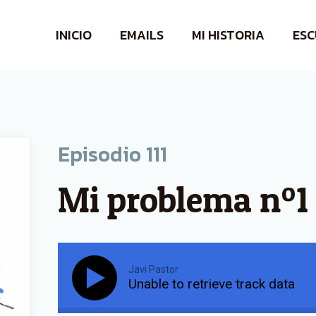
INICIO
EMAILS
MI HISTORIA
ESC
Episodio
111
Mi problema nº1
Javi Pastor
Unable to retrieve track data