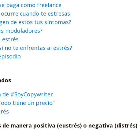
 se paga como freelance
ocurre cuando te estresas
igen de estos tus síntomas?
us moduladores?
 estrés
i no te enfrentas al estrés?
episodio
ados
a de #SoyCopywriter
Todo tiene un precio”
trés
s de manera positiva (eustrés) o negativa (distrés