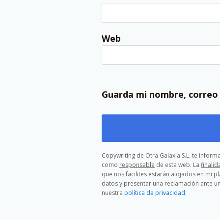
Web
Guarda mi nombre, correo 
Copywriting de Otra Galaxia S.L. te infor
como
responsable
de esta web. La
finalid
que nos facilites estarán alojados en mi p
datos y presentar una reclamación ante un
nuestra
política de privacidad
.