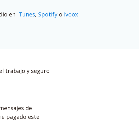
odio en
iTunes
,
Spotify
o
Ivoox
el trabajo y seguro
mensajes de
he pagado este